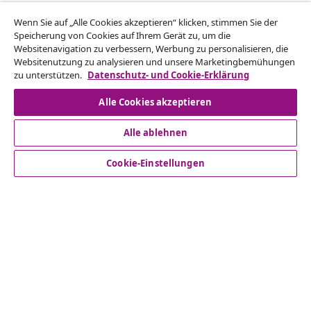
Vom Vertrag zurücktreten
Wenn Sie auf „Alle Cookies akzeptieren“ klicken, stimmen Sie der
Reiche einen Widerrufsantrag für deine Bestellung
Speicherung von Cookies auf Ihrem Gerät zu, um die
Websitenavigation zu verbessern, Werbung zu personalisieren, die
ein.
Websitenutzung zu analysieren und unsere Marketingbemühungen
zu unterstützen.
Datenschutz- und Cookie-Erklärung
Vom Vertrag zurücktreten
Alle Cookies akzeptieren
Alle ablehnen
Kundenservice
Cookie-Einstellungen
Business
vidaXL
Mehr entdecken