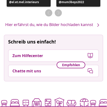
Beitrag
el.et.mel.interieurs
Beitrag
mum3boys2022
veröffentlicht
veröffentlicht
von
von
Hier erfährst du, wie du Bilder hochladen kannst
Schreib uns einfach!
Zum Hilfecenter
Empfohlen
Chatte mit uns