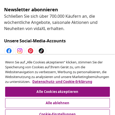
Newsletter abonnieren
Schließen Sie sich über 700.000 Käufern an, die
wöchentliche Angebote, saisonale Aktionen und
Neuheiten von vidaXL erhalten.
Unsere Social-Media-Accounts
Wenn Sie auf „Alle Cookies akzeptieren“ klicken, stimmen Sie der
Vom Vertrag zurücktreten
Speicherung von Cookies auf Ihrem Gerät zu, um die
Reiche einen Widerrufsantrag für deine Bestellung
Websitenavigation zu verbessern, Werbung zu personalisieren, die
Websitenutzung zu analysieren und unsere Marketingbemühungen
ein.
zu unterstützen.
Datenschutz- und Cookie-Erklärung
Vom Vertrag zurücktreten
Alle Cookies akzeptieren
Alle ablehnen
Kundenservice
Cookie-Einstellungen