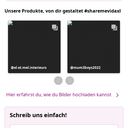
Unsere Produkte, von dir gestaltet #sharemevidaxl
Beitrag
el.et.mel.interieurs
Beitrag
mum3boys2022
veröffentlicht
veröffentlicht
von
von
Hier erfährst du, wie du Bilder hochladen kannst
Schreib uns einfach!