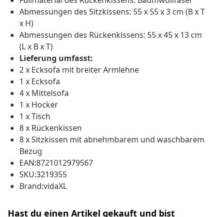
Füllmaterial des Rückenkissens: Baumwollfaser
Abmessungen des Sitzkissens: 55 x 55 x 3 cm (B x T
x H)
Abmessungen des Rückenkissens: 55 x 45 x 13 cm
(L x B x T)
Lieferung umfasst:
2 x Ecksofa mit breiter Armlehne
1 x Ecksofa
4 x Mittelsofa
1 x Hocker
1 x Tisch
8 x Rückenkissen
8 x Sitzkissen mit abnehmbarem und waschbarem
Bezug
EAN:8721012979567
SKU:3219355
Brand:vidaXL
Hast du einen Artikel gekauft und bist