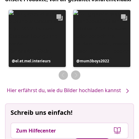
Beitrag
el.et.mel.interieurs
Beitrag
mum3boys2022
veröffentlicht
veröffentlicht
von
von
Hier erfährst du, wie du Bilder hochladen kannst
Schreib uns einfach!
Zum Hilfecenter