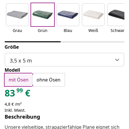
Grau
Grün
Blau
Weiß
Schwarz
Größe
3,5 x 5 m
Modell
mit Ösen
ohne Ösen
99
83
€
4,8 € /m²
Inkl. Mwst.
Beschreibung
Unsere vielseitige, strapazierfähige Plane eignet sich