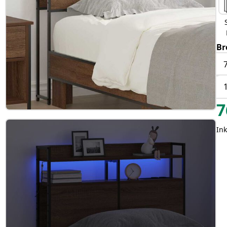
Br
7
Ink