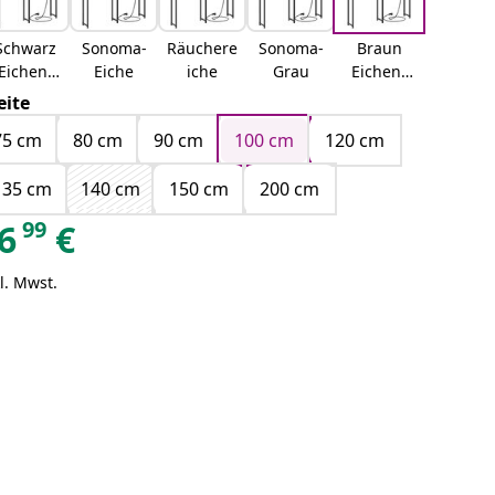
Schwarz
Sonoma-
Räuchere
Sonoma-
Braun
Eichen-
Eiche
iche
Grau
Eichen-
Optik
Optik
eite
75 cm
80 cm
90 cm
100 cm
120 cm
135 cm
140 cm
150 cm
200 cm
99
6
€
l. Mwst.