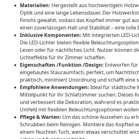
Materialien:
Hergestellt aus hochwertigem Holzwer
Optik und eine lange Lebensdauer. Der Holzwerkst
Finishs gewählt, sodass das Kopfteil immer gut a
einen zuverlässigen Halt und Stabilität – eine toll
Inklusive Komponenten:
Mit integrierten LED-Lic
Die LED-Lichter bieten flexible Beleuchtungsopti
Lesen oder für nächtliches Licht. Nutzer können die
Lichteffekte für ihr Zimmer schaffen.
Eigenschaften /Funktion /Design:
Entworfen für 
eingebautes Stauraumfach, perfekt, um Nachttischu
praktisch, minimiert Unordnung und schafft eine 
Empfohlene Anwendungen:
Ideal für städtische
Mittelpunkt für ihr Schlafzimmer suchen. Dieses K
und verbessert die Dekoration, während es praktis
Umfeld mit flexiblen Beleuchtungsoptionen wollen
Pflege & Warten:
Um das schöne Aussehen zu erha
Schrubben beim Reinigen. Montiere das Kopfteil wi
einem feuchten Tuch, wenn etwas verschüttet wird.