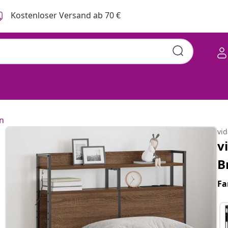
Kostenloser Versand ab 70 €
n
vi
v
B
Fa