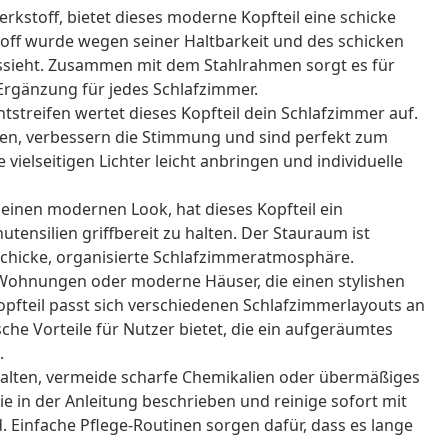
kstoff, bietet dieses moderne Kopfteil eine schicke
off wurde wegen seiner Haltbarkeit und des schicken
ussieht. Zusammen mit dem Stahlrahmen sorgt es für
e Ergänzung für jedes Schlafzimmer.
htstreifen wertet dieses Kopfteil dein Schlafzimmer auf.
onen, verbessern die Stimmung und sind perfekt zum
 vielseitigen Lichter leicht anbringen und individuelle
einen modernen Look, hat dieses Kopfteil ein
tensilien griffbereit zu halten. Der Stauraum ist
schicke, organisierte Schlafzimmeratmosphäre.
 Wohnungen oder moderne Häuser, die einen stylishen
opfteil passt sich verschiedenen Schlafzimmerlayouts an
che Vorteile für Nutzer bietet, die ein aufgeräumtes
.
lten, vermeide scharfe Chemikalien oder übermäßiges
e in der Anleitung beschrieben und reinige sofort mit
 Einfache Pflege-Routinen sorgen dafür, dass es lange