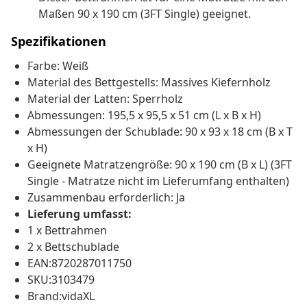
Maßen 90 x 190 cm (3FT Single) geeignet.
Spezifikationen
Farbe: Weiß
Material des Bettgestells: Massives Kiefernholz
Material der Latten: Sperrholz
Abmessungen: 195,5 x 95,5 x 51 cm (L x B x H)
Abmessungen der Schublade: 90 x 93 x 18 cm (B x T
x H)
Geeignete Matratzengröße: 90 x 190 cm (B x L) (3FT
Single - Matratze nicht im Lieferumfang enthalten)
Zusammenbau erforderlich: Ja
Lieferung umfasst:
1 x Bettrahmen
2 x Bettschublade
EAN:8720287011750
SKU:3103479
Brand:vidaXL