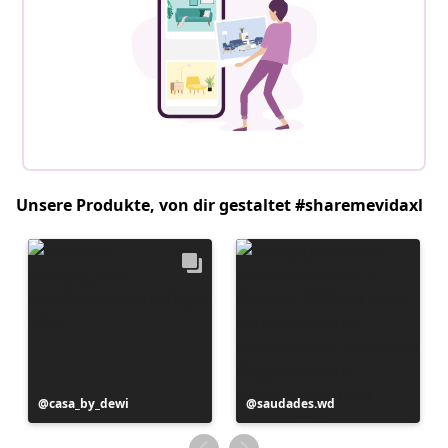
Unsere Produkte, von dir gestaltet #sharemevidaxl
Beitrag
casa_by_dewi
Beitrag
saudades.wd
veröffentlicht
veröffentlicht
von
von