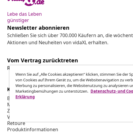
Lebe das Leben
günstiger
Newsletter abonnieren
Schließen Sie sich über 700.000 Käufern an, die wöchent
Aktionen und Neuheiten von vidaXL erhalten.
Vom Vertrag zurücktreten
Reiche einen Widerrufsantrag für deine Bestellung ein.
Wenn Sie auf „Alle Cookies akzeptieren“ klicken, stimmen Sie der 
von Cookies auf Ihrem Gerät zu, um die Websitenavigation zu verb
Werbung zu personalisieren, die Websitenutzung zu analysieren u
Kundenservice
Business
Marketingbemühungen zu unterstützen.
Datenschutz- und Coo
Erklärung
Bestellung verfolgen
Partnerpro
Mein Konto
Produktion f
Zahlung
Marketing-K
Versand & Lieferung
Retoure
Produktinformationen