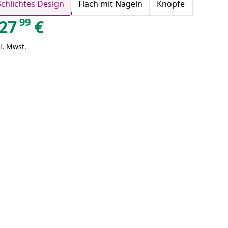
Schlichtes Design
Flach mit Nägeln
Knöpfe
99
27
€
l. Mwst.