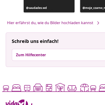
Beitrag
saudades.wd
Beitrag
moje_czarno_
veröffentlicht
veröffentlicht
von
von
Hier erfährst du, wie du Bilder hochladen kannst
Schreib uns einfach!
Zum Hilfecenter