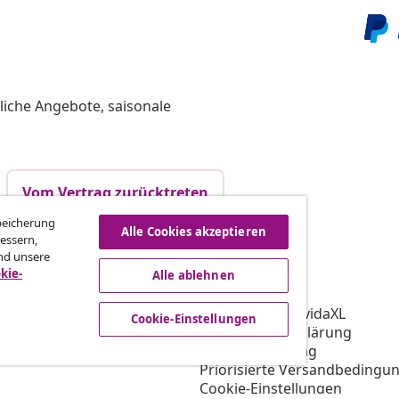
liche Angebote, saisonale
Vom Vertrag zurücktreten
Speicherung
Alle Cookies akzeptieren
essern,
nd unsere
vidaXL
kie-
Alle ablehnen
gramm
Über vidaXL
ür vidaXL
AGB Verkäufer vidaXL
Cookie-Einstellungen
ooperation
Datenschutzerklärung
Cookie-Erklärung
Priorisierte Versandbedingu
Cookie-Einstellungen