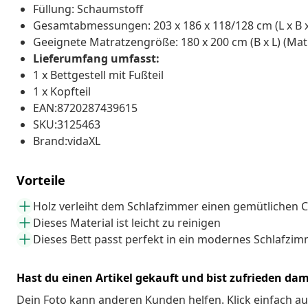
Füllung: Schaumstoff
Gesamtabmessungen: 203 x 186 x 118/128 cm (L x B x
Geeignete Matratzengröße: 180 x 200 cm (B x L) (Mat
Lieferumfang umfasst:
1 x Bettgestell mit Fußteil
1 x Kopfteil
EAN:8720287439615
SKU:3125463
Brand:vidaXL
Vorteile
Holz verleiht dem Schlafzimmer einen gemütlichen
Dieses Material ist leicht zu reinigen
Dieses Bett passt perfekt in ein modernes Schlafzi
Hast du einen Artikel gekauft und bist zufrieden dam
Dein Foto kann anderen Kunden helfen. Klick einfach au