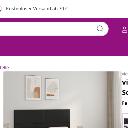
Kostenloser Versand ab 70 €
telle
vi
v
S
Fa