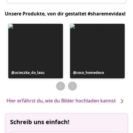
Unsere Produkte, von dir gestaltet #sharemevidaxl
Beitrag
ucieczka_do_lasu
Beitrag
coco_homedeco
veröffentlicht
veröffentlicht
von
von
Hier erfährst du, wie du Bilder hochladen kannst
Schreib uns einfach!