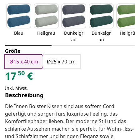
Blau
Hellgrau
Dunkelgr
Dunkelgr
Hellgrün
au
ün
Größe
Ø15 x 40 cm
Ø25 x 70 cm
50
17
€
Inkl. Mwst.
Beschreibung
Die Innen Bolster Kissen sind aus softem Cord
gefertigt und sorgen fürs luxuriöse Feeling, das
Komfortliebhaber lieben. Der moderne Stil und das
schlanke Aussehen machen sie perfekt für Wohn-, Ess-
und Schlafzimmer und bringen Eleganz sowie