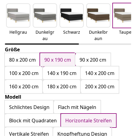
Hellgrau
Dunkelgr
Schwarz
Dunkelbr
Taupe
au
aun
Größe
80 x 200 cm
90 x 190 cm
90 x 200 cm
100 x 200 cm
140 x 190 cm
140 x 200 cm
160 x 200 cm
180 x 200 cm
200 x 200 cm
Modell
Schlichtes Design
Flach mit Nägeln
Block mit Quadraten
Horizontale Streifen
Vertikale Streifen
Knopfheftung Design