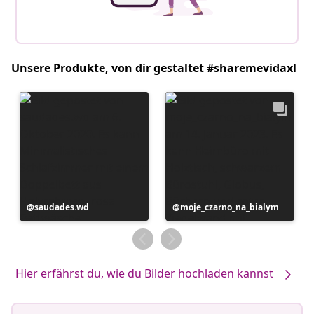
Unsere Produkte, von dir gestaltet #sharemevidaxl
Beitrag
saudades.wd
Beitrag
moje_czarno_na_bialym
veröffentlicht
veröffentlicht
von
von
Hier erfährst du, wie du Bilder hochladen kannst