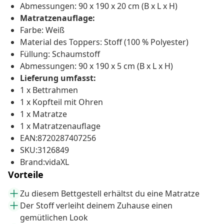
Abmessungen: 90 x 190 x 20 cm (B x L x H)
Matratzenauflage:
Farbe: Weiß
Material des Toppers: Stoff (100 % Polyester)
Füllung: Schaumstoff
Abmessungen: 90 x 190 x 5 cm (B x L x H)
Lieferung umfasst:
1 x Bettrahmen
1 x Kopfteil mit Ohren
1 x Matratze
1 x Matratzenauflage
EAN:8720287407256
SKU:3126849
Brand:vidaXL
Vorteile
Zu diesem Bettgestell erhältst du eine Matratze
Der Stoff verleiht deinem Zuhause einen
gemütlichen Look