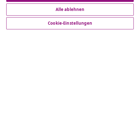
Alle ablehnen
Kundenservice
Cookie-Einstellungen
Business
vidaXL
Mehr entdecken
© 2008-2026 vidaXL www.vidaxl.de ist eine Webseite von
vidaXL Marketplace Europe B.V.