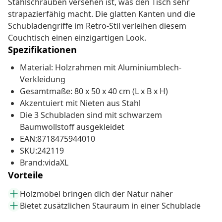
Stahlschrauben versehen ist, was den Tisch sehr
strapazierfähig macht. Die glatten Kanten und die
Schubladengriffe im Retro-Stil verleihen diesem
Couchtisch einen einzigartigen Look.
Spezifikationen
Material: Holzrahmen mit Aluminiumblech-
Verkleidung
Gesamtmaße: 80 x 50 x 40 cm (L x B x H)
Akzentuiert mit Nieten aus Stahl
Die 3 Schubladen sind mit schwarzem
Baumwollstoff ausgekleidet
EAN:8718475944010
SKU:242119
Brand:vidaXL
Vorteile
Holzmöbel bringen dich der Natur näher
Bietet zusätzlichen Stauraum in einer Schublade