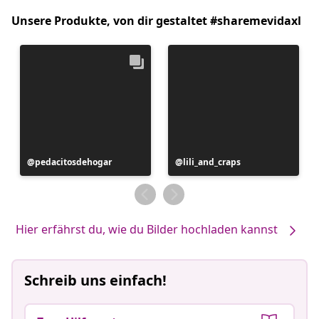
Unsere Produkte, von dir gestaltet #sharemevidaxl
Beitrag
pedacitosdehogar
Beitrag
lili_and_craps
veröffentlicht
veröffentlicht
von
von
Hier erfährst du, wie du Bilder hochladen kannst
Schreib uns einfach!