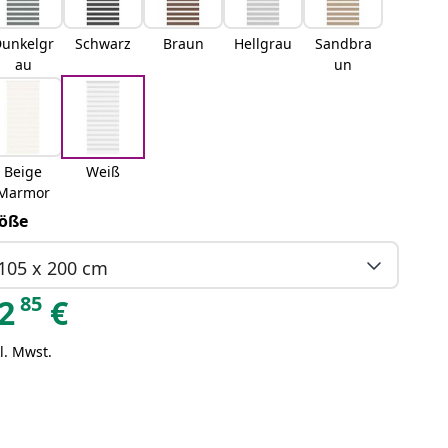
unkelgr
Schwarz
Braun
Hellgrau
Sandbra
au
un
Beige
Weiß
Marmor
öße
105 x 200 cm
85
2
€
l. Mwst.