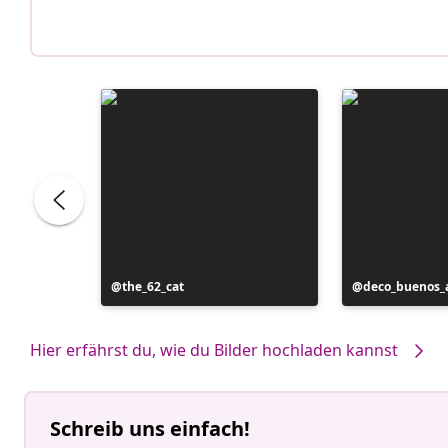
Beitrag
the_62_cat
Beitrag
deco_buenos_a
veröffentlicht
veröffentlicht
von
von
Hier erfährst du, wie du Bilder hochladen kannst
Schreib uns einfach!