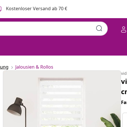
Kostenloser Versand ab 70 €
rung
Jalousien & Rollos
vi
v
c
Fa