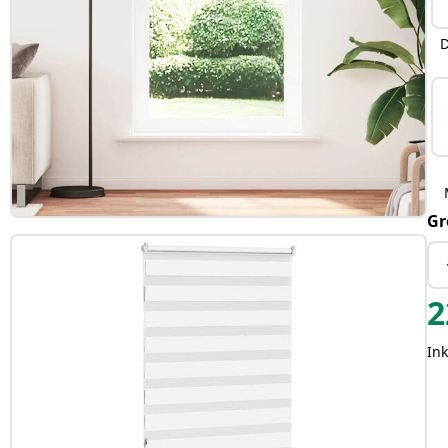
D
Gr
2
Ink