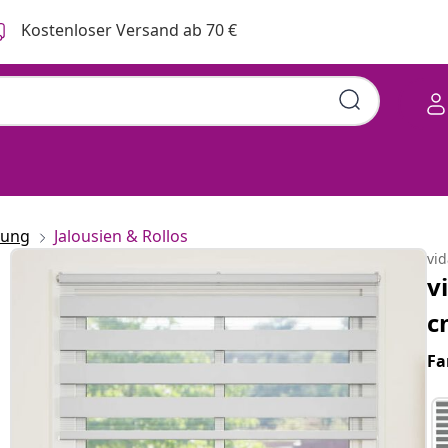
Kostenloser Versand ab 70 €
rung
Jalousien & Rollos
vi
v
c
Fa