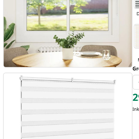
D
Gr
2
Ink