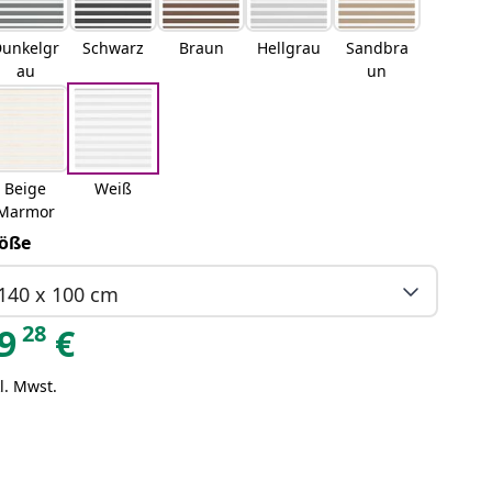
unkelgr
Schwarz
Braun
Hellgrau
Sandbra
au
un
Beige
Weiß
Marmor
öße
140 x 100 cm
28
9
€
l. Mwst.