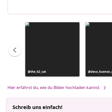
Beitrag
the_62_cat
Beitrag
deco_buenos_a
veröffentlicht
veröffentlicht
von
von
Hier erfährst du, wie du Bilder hochladen kannst
Schreib uns einfach!