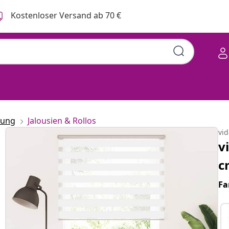
Kostenloser Versand ab 70 €
rung
Jalousien & Rollos
vi
v
c
Fa