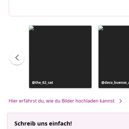
Beitrag
the_62_cat
Beitrag
deco_buenos_a
veröffentlicht
veröffentlicht
von
von
Hier erfährst du, wie du Bilder hochladen kannst
Schreib uns einfach!