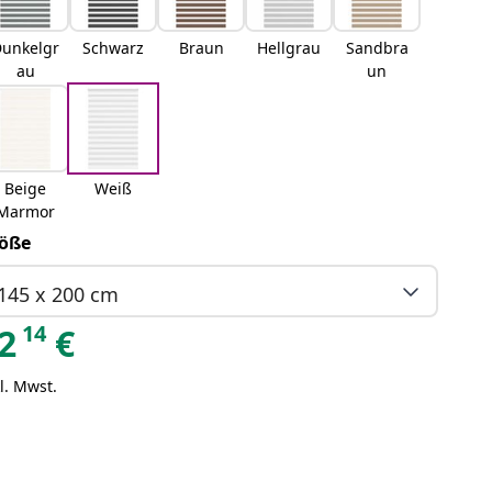
unkelgr
Schwarz
Braun
Hellgrau
Sandbra
au
un
Beige
Weiß
Marmor
öße
145 x 200 cm
14
2
€
l. Mwst.