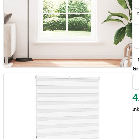
D
Gr
4
Ink