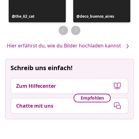
Beitrag
the_62_cat
Beitrag
deco_buenos_aires
veröffentlicht
veröffentlicht
von
von
Hier erfährst du, wie du Bilder hochladen kannst
Schreib uns einfach!
Zum Hilfecenter
Empfohlen
Chatte mit uns