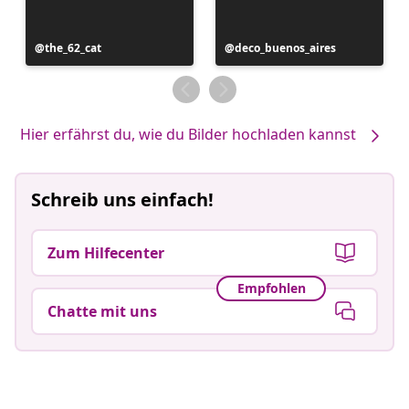
Beitrag
the_62_cat
Beitrag
deco_buenos_aires
veröffentlicht
veröffentlicht
von
von
Hier erfährst du, wie du Bilder hochladen kannst
Schreib uns einfach!
Zum Hilfecenter
Empfohlen
Chatte mit uns