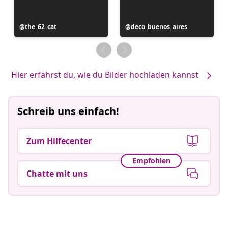
Beitrag
the_62_cat
Beitrag
deco_buenos_aires
veröffentlicht
veröffentlicht
von
von
Hier erfährst du, wie du Bilder hochladen kannst
Schreib uns einfach!
Zum Hilfecenter
Empfohlen
Chatte mit uns