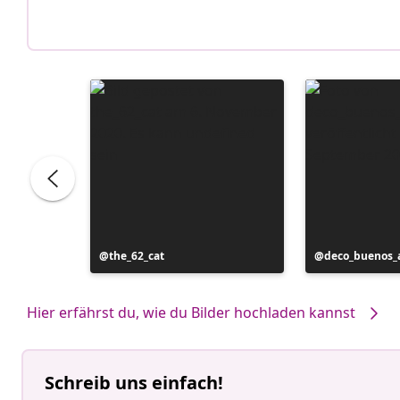
Beitrag
the_62_cat
Beitrag
deco_buenos_a
veröffentlicht
veröffentlicht
von
von
Hier erfährst du, wie du Bilder hochladen kannst
Schreib uns einfach!