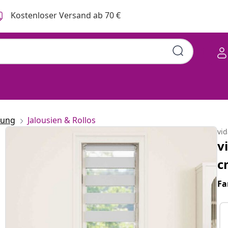
Kostenloser Versand ab 70 €
rung
Jalousien & Rollos
vi
v
c
Fa