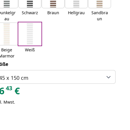
unkelgr
Schwarz
Braun
Hellgrau
Sandbra
au
un
Beige
Weiß
Marmor
öße
45 x 150 cm
43
6
€
l. Mwst.