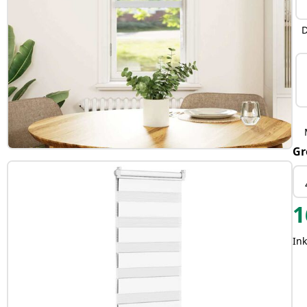
D
Gr
1
Ink