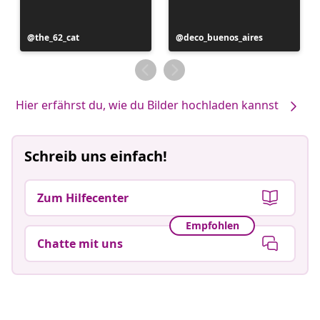
Beitrag
the_62_cat
Beitrag
deco_buenos_aires
veröffentlicht
veröffentlicht
von
von
Hier erfährst du, wie du Bilder hochladen kannst
Schreib uns einfach!
Zum Hilfecenter
Empfohlen
Chatte mit uns