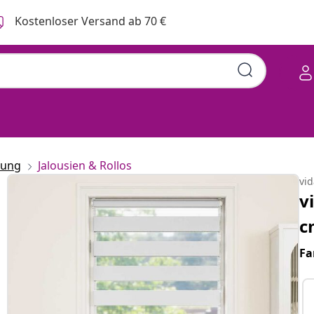
Kostenloser Versand ab 70 €
rung
Jalousien & Rollos
vi
v
c
Fa