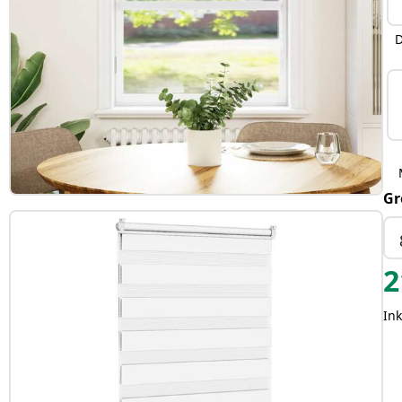
D
Gr
2
Ink