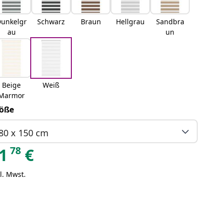
unkelgr
Schwarz
Braun
Hellgrau
Sandbra
au
un
Beige
Weiß
Marmor
öße
80 x 150 cm
78
1
€
l. Mwst.