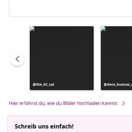
Beitrag
the_62_cat
Beitrag
deco_buenos_a
veröffentlicht
veröffentlicht
von
von
Hier erfährst du, wie du Bilder hochladen kannst
Schreib uns einfach!