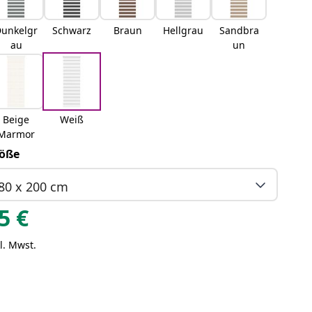
unkelgr
Schwarz
Braun
Hellgrau
Sandbra
au
un
Beige
Weiß
Marmor
öße
80 x 200 cm
5
€
l. Mwst.