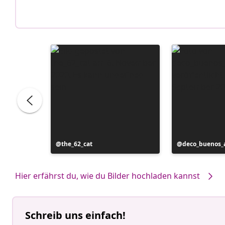
Beitrag
the_62_cat
Beitrag
deco_buenos_a
veröffentlicht
veröffentlicht
von
von
Hier erfährst du, wie du Bilder hochladen kannst
Schreib uns einfach!