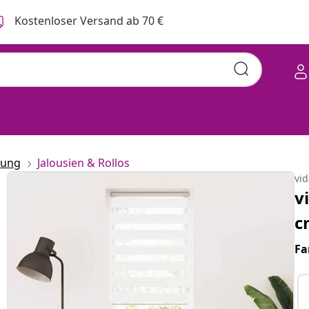
Kostenloser Versand ab 70 €
rung
Jalousien & Rollos
vi
v
c
Fa