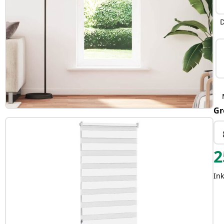
D
Gr
2
Ink