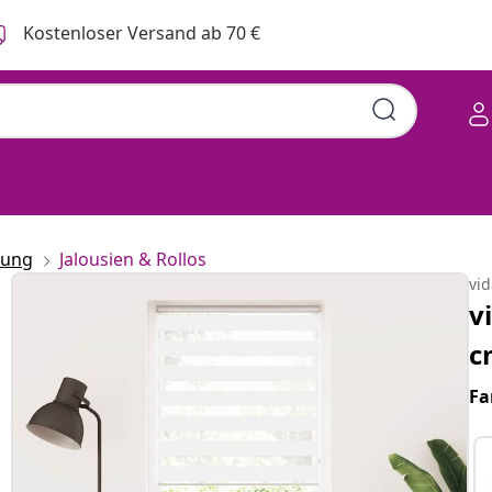
Kostenloser Versand ab 70 €
rung
Jalousien & Rollos
vi
v
c
Fa