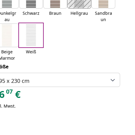
unkelgr
Schwarz
Braun
Hellgrau
Sandbra
au
un
Beige
Weiß
Marmor
öße
95 x 230 cm
07
6
€
l. Mwst.