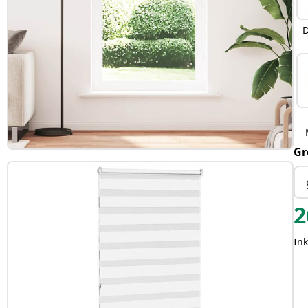
D
Gr
2
Ink