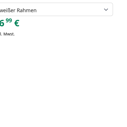
weißer Rahmen
99
6
€
l. Mwst.