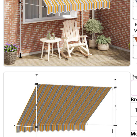
W
u
Br
Mo