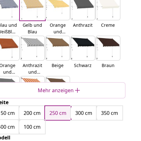
Blau und
Gelb und
Orange
Anthrazit
Creme
eißBlau
Blau
und
nd weiß
Weiß
Orange
Anthrazit
Beige
Schwarz
Braun
und
und
Braun
Weiß
Mehr anzeigen
eite
Hellgrau
Mehrfarb
Taupe
ig
150 cm
200 cm
250 cm
300 cm
350 cm
400 cm
100 cm
dell