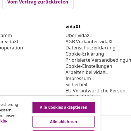
Vom Vertrag zurücktreten
vidaXL
gramm
Über vidaXL
ür vidaXL
AGB Verkäufer vidaXL
ooperation
Datenschutzerklärung
Cookie-Erklärung
Priorisierte Versandbedingu
Cookie-Einstellungen
Arbeiten bei vidaXL
Impressum
Sicherheit
EU Verantwortliche Person
EPR-Richtlinie
Barrierefreiheit
Speicherung
Alle Cookies akzeptieren
essern,
nd unsere
kie-
Alle ablehnen