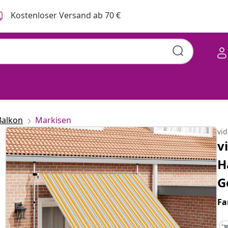
Kostenloser Versand ab 70 €
Balkon
Markisen
vi
v
H
G
Fa