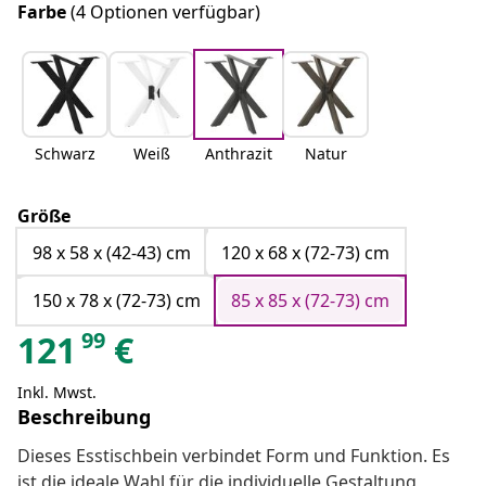
Farbe
(4 Optionen verfügbar)
Schwarz
Weiß
Anthrazit
Natur
Größe
98 x 58 x (42-43) cm
120 x 68 x (72-73) cm
150 x 78 x (72-73) cm
85 x 85 x (72-73) cm
99
121
€
Inkl. Mwst.
Beschreibung
Dieses Esstischbein verbindet Form und Funktion. Es
ist die ideale Wahl für die individuelle Gestaltung