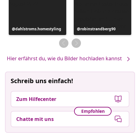
Beitrag
dahlstroms.homestyling
Beitrag
robinstrandberg90
veröffentlicht
veröffentlicht
von
von
Hier erfährst du, wie du Bilder hochladen kannst
Schreib uns einfach!
Zum Hilfecenter
Empfohlen
Chatte mit uns