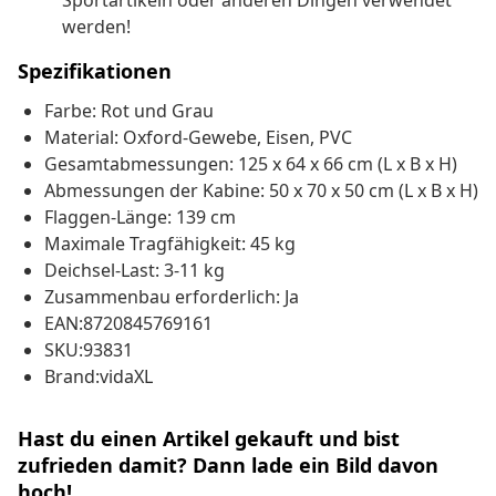
Sportartikeln oder anderen Dingen verwendet
werden!
Spezifikationen
Farbe: Rot und Grau
Material: Oxford-Gewebe, Eisen, PVC
Gesamtabmessungen: 125 x 64 x 66 cm (L x B x H)
Abmessungen der Kabine: 50 x 70 x 50 cm (L x B x H)
Flaggen-Länge: 139 cm
Maximale Tragfähigkeit: 45 kg
Deichsel-Last: 3-11 kg
Zusammenbau erforderlich: Ja
EAN:8720845769161
SKU:93831
Brand:vidaXL
Hast du einen Artikel gekauft und bist
zufrieden damit? Dann lade ein Bild davon
hoch!