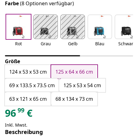
Farbe
(8 Optionen verfügbar)
Rot
Grau
Gelb
Blau
Schwarz
Größe
124 x 53 x 53 cm
125 x 64 x 66 cm
69 x 133.5 x 73.5 cm
125 x 53 x 54 cm
63 x 121 x 65 cm
68 x 134 x 73 cm
99
96
€
Inkl. Mwst.
Beschreibung