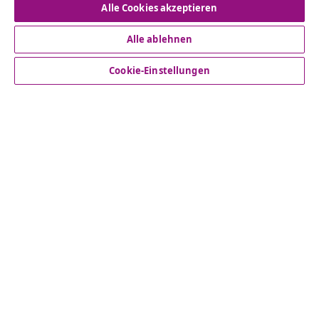
Alle Cookies akzeptieren
Alle ablehnen
Kundenservice
Cookie-Einstellungen
Business
vidaXL
Mehr entdecken
© 2008-2026 vidaXL www.vidaxl.de ist eine Webseite von
vidaXL Marketplace Europe B.V.