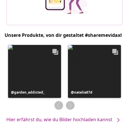
Unsere Produkte, von dir gestaltet #sharemevidaxl
Beitrag
garden_addicted_
Beitrag
natalia87d
veröffentlicht
veröffentlicht
von
von
Hier erfährst du, wie du Bilder hochladen kannst