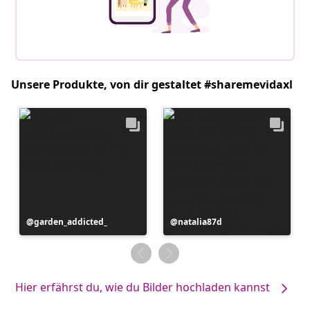
Unsere Produkte, von dir gestaltet #sharemevidaxl
Beitrag
garden_addicted_
Beitrag
natalia87d
veröffentlicht
veröffentlicht
von
von
Hier erfährst du, wie du Bilder hochladen kannst