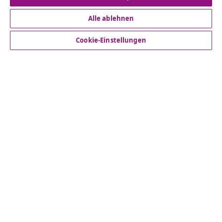
Alle ablehnen
Kundenservice
Cookie-Einstellungen
Business
vidaXL
Mehr entdecken
© 2008-2026 vidaXL www.vidaxl.de ist eine Webseite von
vidaXL Marketplace Europe B.V.