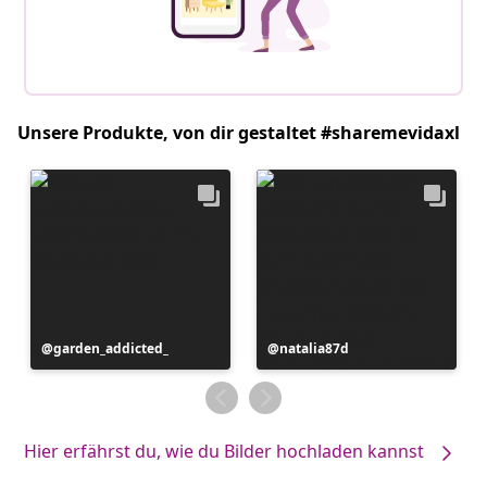
Unsere Produkte, von dir gestaltet #sharemevidaxl
Beitrag
garden_addicted_
Beitrag
natalia87d
veröffentlicht
veröffentlicht
von
von
Hier erfährst du, wie du Bilder hochladen kannst