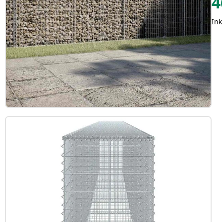
4
Ink