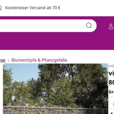
Kostenloser Versand ab 70 €
ege
Blumentöpfe & Pflanzgefäße
vi
v
8
Gr