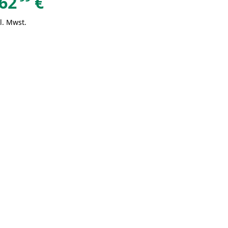
62
€
l. Mwst.