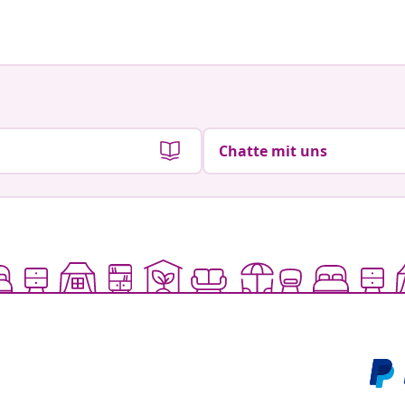
von
von
Chatte mit uns