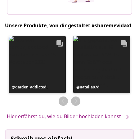
Unsere Produkte, von dir gestaltet #sharemevidaxl
Beitrag
garden_addicted_
Beitrag
natalia87d
veröffentlicht
veröffentlicht
von
von
Hier erfährst du, wie du Bilder hochladen kannst
Schreib uns einfach!