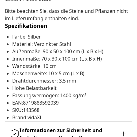
Bitte beachten Sie, dass die Steine und Pflanzen nicht
im Lieferumfang enthalten sind.
Spezifikationen
Farbe: Silber
Material: Verzinkter Stahl
Außenmaße: 90 x 50 x 100 cm (L x B x H)
Innenmaße: 70 x 30 x 100 cm (L x B x H)
Wandstärke: 10 cm
Maschenweite: 10 x 5 cm (L x B)
Drahtdurchmesser: 3,5 mm
Hohe Belastbarkeit
Fassungsvermögen: 1400 kg/m³
EAN:8719883592039
SKU:143568
Brand:vidaXL
Informationen zur Sicherheit und