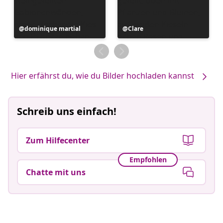
Beitrag
dominique martial
Beitrag
Clare
veröffentlicht
veröffentlicht
von
von
Hier erfährst du, wie du Bilder hochladen kannst
Schreib uns einfach!
Zum Hilfecenter
Empfohlen
Chatte mit uns