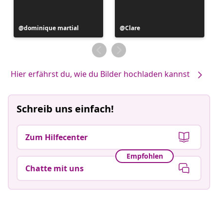
Beitrag
dominique martial
Beitrag
Clare
veröffentlicht
veröffentlicht
von
von
Hier erfährst du, wie du Bilder hochladen kannst
Schreib uns einfach!
Zum Hilfecenter
Empfohlen
Chatte mit uns