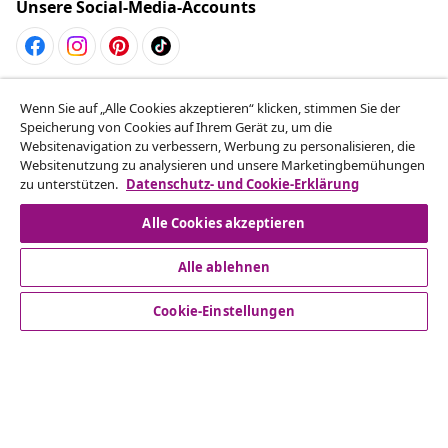
Unsere Social-Media-Accounts
Vom Vertrag zurücktreten
Wenn Sie auf „Alle Cookies akzeptieren“ klicken, stimmen Sie der
Reiche einen Widerrufsantrag für deine Bestellung
Speicherung von Cookies auf Ihrem Gerät zu, um die
Websitenavigation zu verbessern, Werbung zu personalisieren, die
ein.
Websitenutzung zu analysieren und unsere Marketingbemühungen
zu unterstützen.
Datenschutz- und Cookie-Erklärung
Vom Vertrag zurücktreten
Alle Cookies akzeptieren
Alle ablehnen
Kundenservice
Cookie-Einstellungen
Business
vidaXL