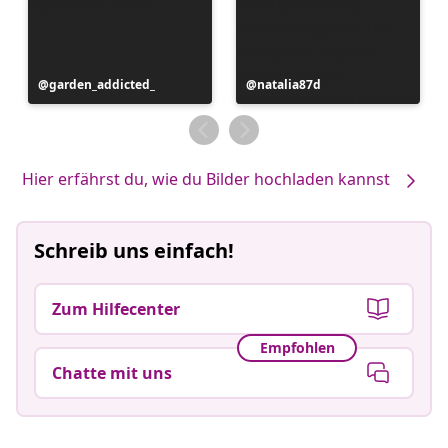
Beitrag
garden_addicted_
Beitrag
natalia87d
veröffentlicht
veröffentlicht
von
von
Hier erfährst du, wie du Bilder hochladen kannst
Schreib uns einfach!
Zum Hilfecenter
Empfohlen
Chatte mit uns