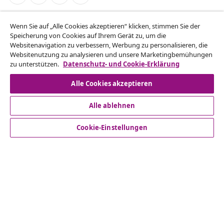
Vom Vertrag zurücktreten
Wenn Sie auf „Alle Cookies akzeptieren“ klicken, stimmen Sie der
Reiche einen Widerrufsantrag für deine Bestellung
Speicherung von Cookies auf Ihrem Gerät zu, um die
Websitenavigation zu verbessern, Werbung zu personalisieren, die
ein.
Websitenutzung zu analysieren und unsere Marketingbemühungen
zu unterstützen.
Datenschutz- und Cookie-Erklärung
Vom Vertrag zurücktreten
Alle Cookies akzeptieren
Alle ablehnen
Kundenservice
Cookie-Einstellungen
Business
vidaXL
Mehr entdecken