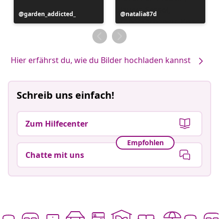
Beitrag
garden_addicted_
Beitrag
natalia87d
veröffentlicht
veröffentlicht
von
von
Hier erfährst du, wie du Bilder hochladen kannst
Schreib uns einfach!
Zum Hilfecenter
Empfohlen
Chatte mit uns