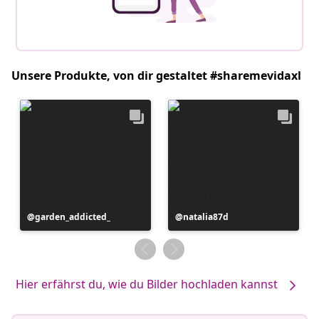
Unsere Produkte, von dir gestaltet #sharemevidaxl
Beitrag
garden_addicted_
Beitrag
natalia87d
veröffentlicht
veröffentlicht
von
von
Hier erfährst du, wie du Bilder hochladen kannst