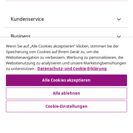
Kundenservice
Business
Wenn Sie auf „Alle Cookies akzeptieren“ klicken, stimmen Sie der
Speicherung von Cookies auf Ihrem Gerät zu, um die
vidaXL
Websitenavigation zu verbessern, Werbung zu personalisieren, die
Websitenutzung zu analysieren und unsere Marketingbemühungen
zu unterstützen.
Datenschutz- und Cookie-Erklärung
Mehr entdecken
Alle Cookies akzeptieren
Alle ablehnen
Cookie-Einstellungen
© 2008-2026 vidaXL www.vidaxl.de ist eine Webseite von
vidaXL Marketplace Europe B.V.