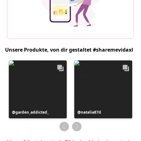
Unsere Produkte, von dir gestaltet #sharemevidaxl
Beitrag
garden_addicted_
Beitrag
natalia87d
veröffentlicht
veröffentlicht
von
von