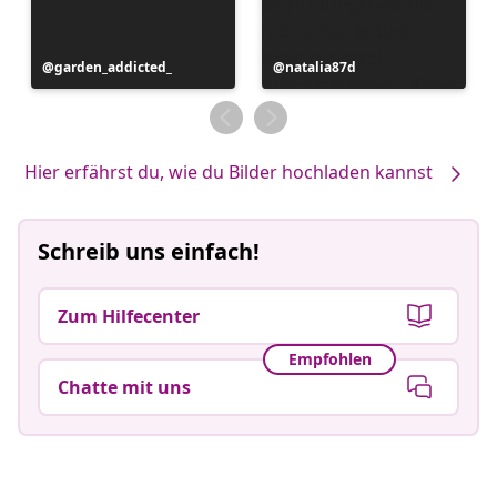
Beitrag
garden_addicted_
Beitrag
natalia87d
veröffentlicht
veröffentlicht
von
von
Hier erfährst du, wie du Bilder hochladen kannst
Schreib uns einfach!
Zum Hilfecenter
Empfohlen
Chatte mit uns