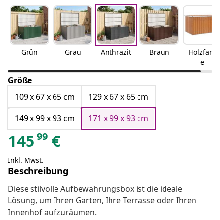
Grün
Grau
Anthrazit
Braun
Holzfarb
e
Größe
109 x 67 x 65 cm
129 x 67 x 65 cm
149 x 99 x 93 cm
171 x 99 x 93 cm
99
145
€
Inkl. Mwst.
Beschreibung
Diese stilvolle Aufbewahrungsbox ist die ideale
Lösung, um Ihren Garten, Ihre Terrasse oder Ihren
Innenhof aufzuräumen.