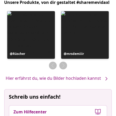
Unsere Produkte, von dir gestaltet #sharemevidaxl
Beitrag
Rüscher
Beitrag
mrsdemiiir
veröffentlicht
veröffentlicht
von
von
Hier erfährst du, wie du Bilder hochladen kannst
Schreib uns einfach!
Zum Hilfecenter