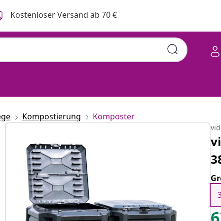
Kostenloser Versand ab 70 €
ege
Kompostierung
Komposter
vi
v
3
Gr
6