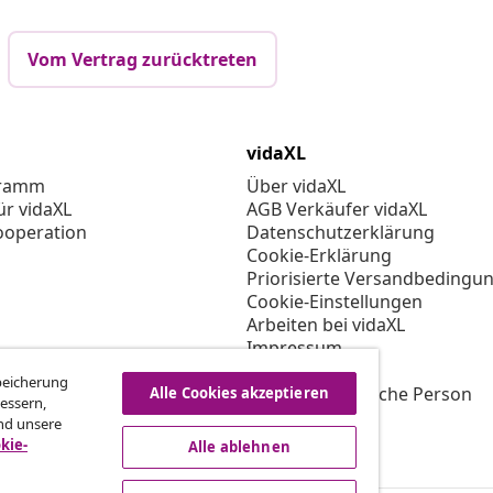
Vom Vertrag zurücktreten
vidaXL
gramm
Über vidaXL
ür vidaXL
AGB Verkäufer vidaXL
ooperation
Datenschutzerklärung
Cookie-Erklärung
Priorisierte Versandbedingu
Cookie-Einstellungen
Arbeiten bei vidaXL
Impressum
Sicherheit
Speicherung
EU Verantwortliche Person
Alle Cookies akzeptieren
essern,
EPR-Richtlinie
nd unsere
Barrierefreiheit
kie-
Alle ablehnen