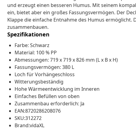
und erzeugt einen besseren Humus. Mit seinem kompa
ein, bietet aber ein großes Fassungsvermögen. Der Deck
Klappe die einfache Entnahme des Humus ermöglicht. D
zusammenbauen.
Spezifikationen
Farbe: Schwarz
Material: 100 % PP
Abmessungen: 719 x 719 x 826 mm (L x B x H)
Fassungsvermögen: 380 L
Loch für Vorhängeschloss
Witterungsbeständig
Hohe Wärmeentwicklung im Inneren
Einfaches Befüllen von oben
Zusammenbau erforderlich: Ja
EAN:8720286208076
SKU:312272
Brand:vidaXL