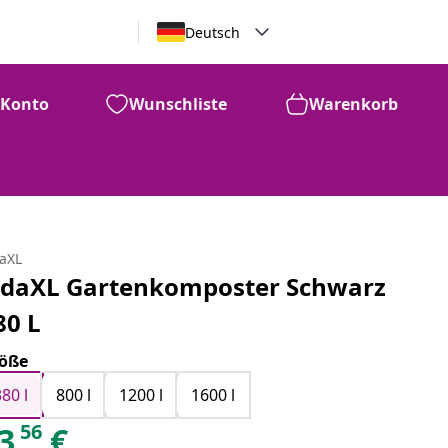
Deutsch
Konto
Wunschliste
Warenkorb
daXL
idaXL Gartenkomposter Schwarz
80 L
öße
380 l
800 l
1200 l
1600 l
56
3
€