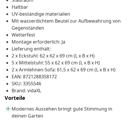
Stauraum
Haltbar
UV-beständige materialien
Mit wasserdichtem Beutel zur Aufbewahrung von
Gegenständen
Wetterfest
Montage erforderlich: Ja
Lieferung enthält:
2 x Eckstuhl: 62 x 62 x 69 cm (L x B x H)
5 x Mittelstuhl: 55 x 62 x 69 cm (L x B x H)
2 x Armlehnen-Sofa: 61,5 x 62 x 69 cm (L x B x H)
EAN: 8721288358172
SKU: 3355546
Brand: vidaXL
Vorteile
Modernes Aussehen bringt gute Stimmung in
deinen Garten