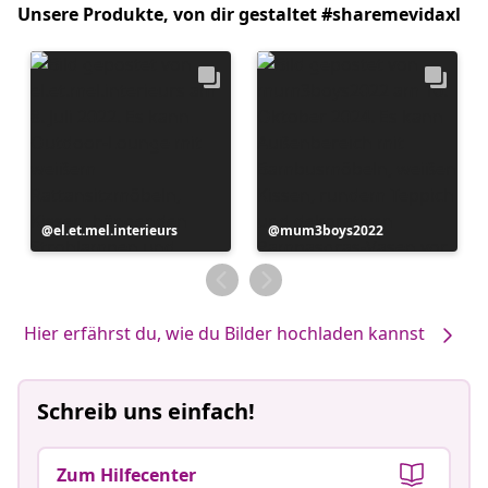
Unsere Produkte, von dir gestaltet #sharemevidaxl
Beitrag
el.et.mel.interieurs
Beitrag
mum3boys2022
veröffentlicht
veröffentlicht
von
von
Hier erfährst du, wie du Bilder hochladen kannst
Schreib uns einfach!
Zum Hilfecenter