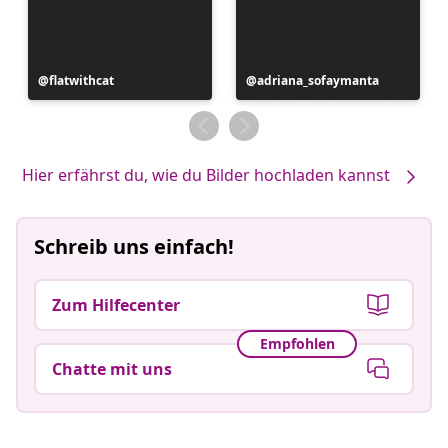
Beitrag
flatwithcat
Beitrag
adriana_sofaymanta
veröffentlicht
veröffentlicht
von
von
Hier erfährst du, wie du Bilder hochladen kannst
Schreib uns einfach!
Zum Hilfecenter
Empfohlen
Chatte mit uns