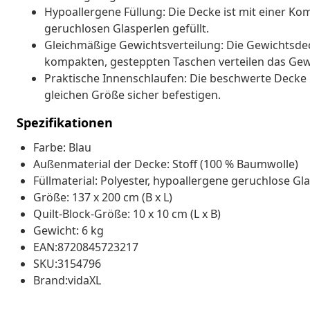
Hypoallergene Füllung: Die Decke ist mit einer K
geruchlosen Glasperlen gefüllt.
Gleichmäßige Gewichtsverteilung: Die Gewichtsdec
kompakten, gesteppten Taschen verteilen das Gew
Praktische Innenschlaufen: Die beschwerte Decke 
gleichen Größe sicher befestigen.
Spezifikationen
Farbe: Blau
Außenmaterial der Decke: Stoff (100 % Baumwolle)
Füllmaterial: Polyester, hypoallergene geruchlose Gl
Größe: 137 x 200 cm (B x L)
Quilt-Block-Größe: 10 x 10 cm (L x B)
Gewicht: 6 kg
EAN:8720845723217
SKU:3154796
Brand:vidaXL