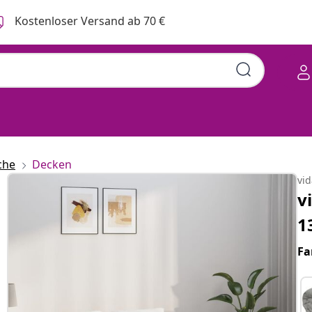
Kostenloser Versand ab 70 €
che
Decken
vi
v
1
Fa