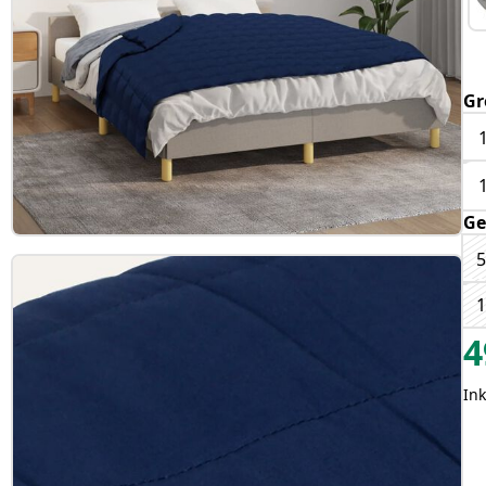
Gr
Ge
5
1
4
Ink