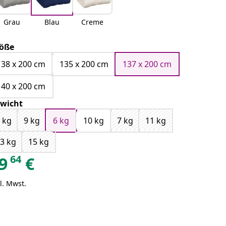
Grau
Blau
Creme
öße
138 x 200 cm
135 x 200 cm
137 x 200 cm
140 x 200 cm
wicht
 kg
9 kg
6 kg
10 kg
7 kg
11 kg
3 kg
15 kg
64
9
€
l. Mwst.