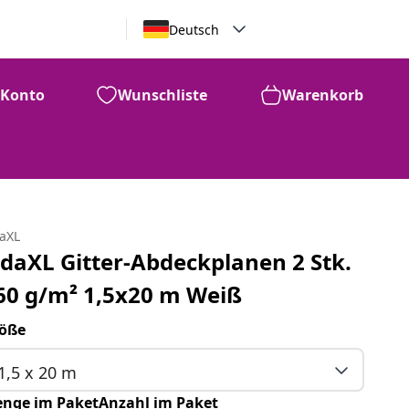
Deutsch
Konto
Wunschliste
Warenkorb
daXL
idaXL Gitter-Abdeckplanen 2 Stk.
60 g/m² 1,5x20 m Weiß
öße
1,5 x 20 m
nge im PaketAnzahl im Paket