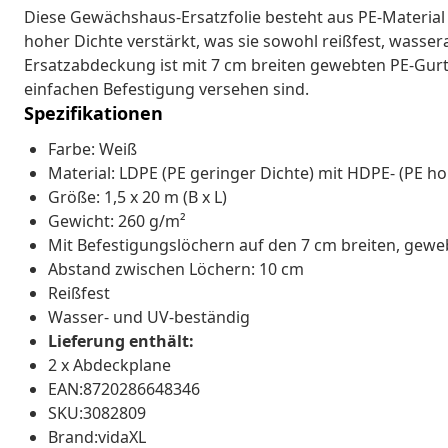
Diese Gewächshaus-Ersatzfolie besteht aus PE-Materia
hoher Dichte verstärkt, was sie sowohl reißfest, wasse
Ersatzabdeckung ist mit 7 cm breiten gewebten PE-Gurte
einfachen Befestigung versehen sind.
Spezifikationen
Farbe: Weiß
Material: LDPE (PE geringer Dichte) mit HDPE- (PE ho
Größe: 1,5 x 20 m (B x L)
Gewicht: 260 g/m²
Mit Befestigungslöchern auf den 7 cm breiten, gew
Abstand zwischen Löchern: 10 cm
Reißfest
Wasser- und UV-beständig
Lieferung enthält:
2 x Abdeckplane
EAN:8720286648346
SKU:3082809
Brand:vidaXL