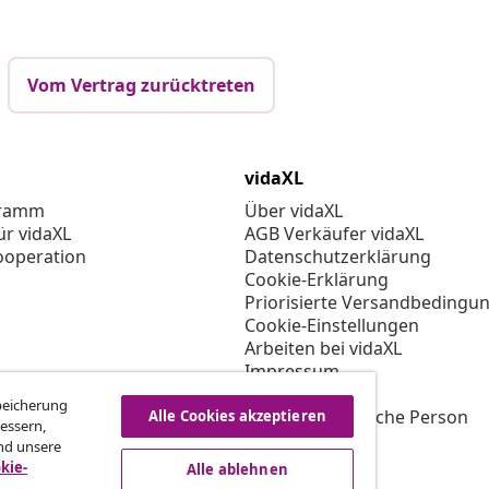
Vom Vertrag zurücktreten
vidaXL
gramm
Über vidaXL
ür vidaXL
AGB Verkäufer vidaXL
ooperation
Datenschutzerklärung
Cookie-Erklärung
Priorisierte Versandbedingu
Cookie-Einstellungen
Arbeiten bei vidaXL
Impressum
Sicherheit
Speicherung
EU Verantwortliche Person
Alle Cookies akzeptieren
essern,
EPR-Richtlinie
nd unsere
Barrierefreiheit
kie-
Alle ablehnen