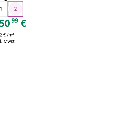
1
2
99
50
€
2 € /m²
l. Mwst.