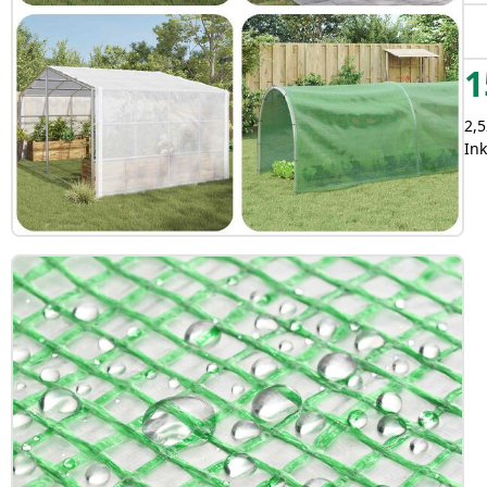
1
2,5
Ink