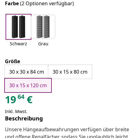
Farbe
(2 Optionen verfügbar)
Schwarz
Grau
Größe
30 x 30 x 84 cm
30 x 15 x 80 cm
30 x 15 x 120 cm
64
19
€
Inkl. Mwst.
Beschreibung
Unsere Hängeaufbewahrungen verfügen über breite
und offene Regalfächer, sodass Sie unglaublich leicht