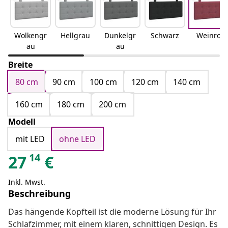
Wolkengr
Hellgrau
Dunkelgr
Schwarz
Weinrot
au
au
Breite
80 cm
90 cm
100 cm
120 cm
140 cm
160 cm
180 cm
200 cm
Modell
mit LED
ohne LED
14
27
€
Inkl. Mwst.
Beschreibung
Das hängende Kopfteil ist die moderne Lösung für Ihr
Schlafzimmer, mit einem klaren, schnittigen Design. Es