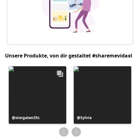
Unsere Produkte, von dir gestaltet #sharemevidaxl
Beitrag
storgatan35c
Beitrag
Sylvia
veröffentlicht
veröffentlicht
von
von