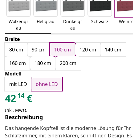
Wolkengr
Hellgrau
Dunkelgr
Schwarz
Weinrot
au
au
Breite
80 cm
90 cm
100 cm
120 cm
140 cm
160 cm
180 cm
200 cm
Modell
mit LED
ohne LED
14
42
€
Inkl. Mwst.
Beschreibung
Das hängende Kopfteil ist die moderne Lösung für Ihr
Schlafzimmer, mit einem klaren, schnittigen Design. Es