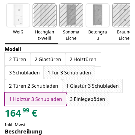
Weiß
Hochglan
Sonoma
Betongra
Braune
z-Weiß
Eiche
u
Eiche
Modell
2 Türen
2 Glastüren
2 Holztüren
3 Schubladen
1 Tür 3 Schubladen
2 Türen 2 Schubladen
1 Glastür 3 Schubladen
1 Holztür 3 Schubladen
3 Einlegeböden
99
164
€
Inkl. Mwst.
Beschreibung