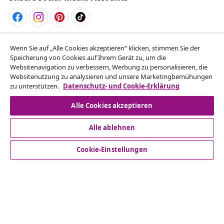
Vom Vertrag zurücktreten
Wenn Sie auf „Alle Cookies akzeptieren“ klicken, stimmen Sie der
Reiche einen Widerrufsantrag für deine Bestellung
Speicherung von Cookies auf Ihrem Gerät zu, um die
Websitenavigation zu verbessern, Werbung zu personalisieren, die
ein.
Websitenutzung zu analysieren und unsere Marketingbemühungen
zu unterstützen.
Datenschutz- und Cookie-Erklärung
Vom Vertrag zurücktreten
Alle Cookies akzeptieren
Alle ablehnen
Kundenservice
Cookie-Einstellungen
Business
vidaXL