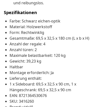
und reibungslos.
Spezifikationen
Farbe: Schwarz eichen-optik
Material: Holzwerkstoff
Form: Rechtwinklig
Gesamtmaße: 69,5 x 32,5 x 180 cm (L x b x H)
Anzahl der regale: 4
Anzahl türen: 2
Maximale belastbarkeit: 120 kg
Gewicht: 39,23 kg
Haltbar
Montage erforderlich: Ja
Lieferung enthält:
1 x Sideboard: 69,5 x 32,5 x 90 cm, 1 x
Hängeschrank: 69,5 x 32,5 x 90 cm
EAN: 8721364530676
SKU: 3416260