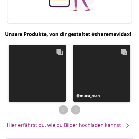
Unsere Produkte, von dir gestaltet #sharemevidaxl
Beitrag
muca_roan
veröffentlicht
von
Hier erfährst du, wie du Bilder hochladen kannst