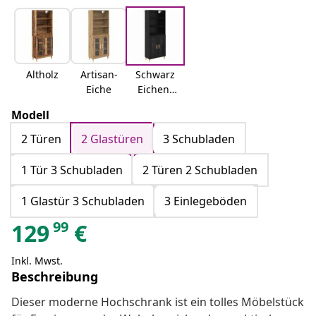
Altholz
Artisan-
Schwarz
Eiche
Eichen-
Optik
Modell
2 Türen
2 Glastüren
3 Schubladen
1 Tür 3 Schubladen
2 Türen 2 Schubladen
1 Glastür 3 Schubladen
3 Einlegeböden
99
129
€
Inkl. Mwst.
Beschreibung
Dieser moderne Hochschrank ist ein tolles Möbelstück