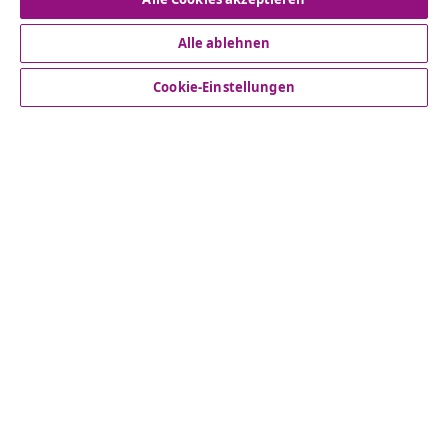
Alle ablehnen
Kundenservice
Cookie-Einstellungen
Business
vidaXL
Mehr entdecken
© 2008-2026 vidaXL www.vidaxl.de ist eine Webseite von
vidaXL Marketplace Europe B.V.