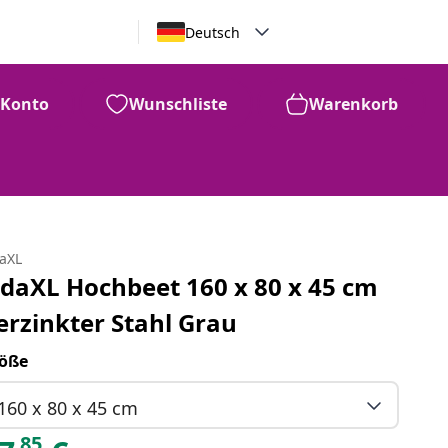
Deutsch
Konto
Wunschliste
Warenkorb
daXL
idaXL Hochbeet 160 x 80 x 45 cm
erzinkter Stahl Grau
öße
160 x 80 x 45 cm
85