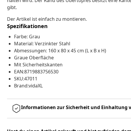
halten wird. Der Rand des Übertopfes besitzt eine Kant
gibt.
Der Artikel ist einfach zu montieren.
Spezifikationen
Farbe: Grau
Material: Verzinkter Stahl
Abmessungen: 160 x 80 x 45 cm (L x B x H)
Graue Oberfläche
Mit Sicherheitskanten
EAN:8719883756530
SKU:47011
Brand:vidaXL
Informationen zur Sicherheit und Einhaltung v