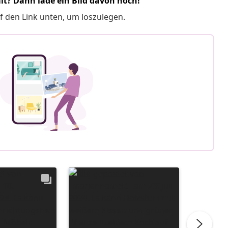
it? Dann lade ein Bild davon hoch!
f den Link unten, um loszulegen.