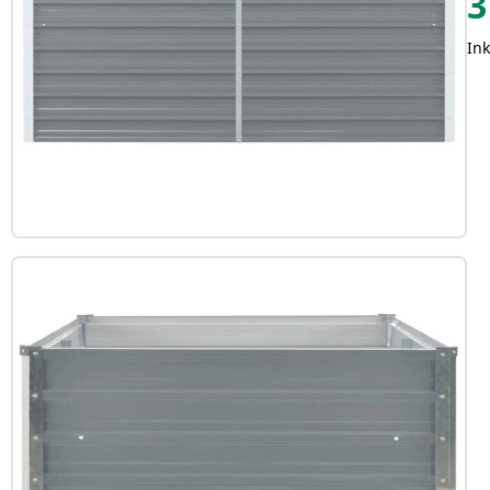
3
Ink