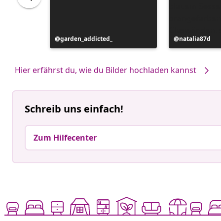
Beitrag
garden_addicted_
Beitrag
natalia87d
veröffentlicht
veröffentlicht
von
von
Hier erfährst du, wie du Bilder hochladen kannst
Schreib uns einfach!
Zum Hilfecenter