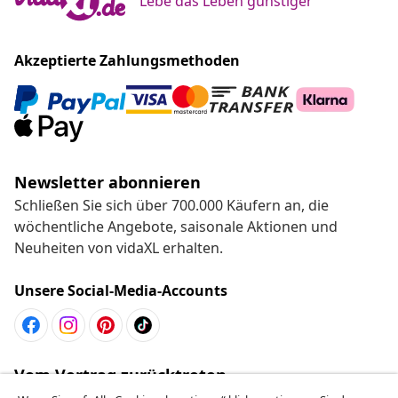
Lebe das Leben günstiger
Akzeptierte Zahlungsmethoden
Newsletter abonnieren
Schließen Sie sich über 700.000 Käufern an, die
wöchentliche Angebote, saisonale Aktionen und
Neuheiten von vidaXL erhalten.
Unsere Social-Media-Accounts
Vom Vertrag zurücktreten
Reiche einen Widerrufsantrag für deine Bestellung