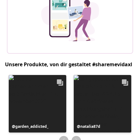
Unsere Produkte, von dir gestaltet #sharemevidaxl
Beitrag
garden_addicted_
Beitrag
natalia87d
veröffentlicht
veröffentlicht
von
von