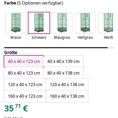
Farbe
(5 Optionen verfügbar)
Braun
Schwarz
Blaugrau
Hellgrau
Weiß
Größe
40 x 40 x 123 cm
40 x 40 x 139 cm
80 x 40 x 123 cm
80 x 40 x 138 cm
120 x 40 x 123 cm
120 x 40 x 138 cm
160 x 40 x 123 cm
160 x 40 x 138 cm
71
35
€