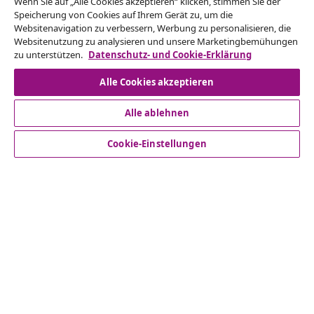
Wenn Sie auf „Alle Cookies akzeptieren“ klicken, stimmen Sie der
Speicherung von Cookies auf Ihrem Gerät zu, um die
ein.
Websitenavigation zu verbessern, Werbung zu personalisieren, die
Websitenutzung zu analysieren und unsere Marketingbemühungen
Vom Vertrag zurücktreten
zu unterstützen.
Datenschutz- und Cookie-Erklärung
Alle Cookies akzeptieren
Alle ablehnen
Kundenservice
Cookie-Einstellungen
Business
vidaXL
Mehr entdecken