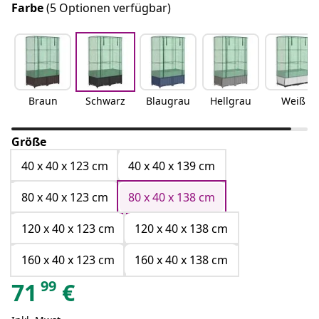
Farbe
(5 Optionen verfügbar)
Braun
Schwarz
Blaugrau
Hellgrau
Weiß
Größe
40 x 40 x 123 cm
40 x 40 x 139 cm
80 x 40 x 123 cm
80 x 40 x 138 cm
120 x 40 x 123 cm
120 x 40 x 138 cm
160 x 40 x 123 cm
160 x 40 x 138 cm
99
71
€